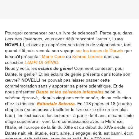
Pourquoi commencer par un livre de sciences? Parce que, dans
Lectures Italiennes
, vous avez déjà rencontré l'auteur,
Luca
NOVELLI
, et avez pu apprécier ses talents de vulgarisateur, tant
quand il fit puis raconta son voyage
sur les traces de Darwin
que
lorsqu'il présentait
Marie Curie
ou
Konrad Lorentz
dans sa
collection
LAMPI DI GENIO.
Nous y voilà, les
éclairs de génie
! Comment contester, pour
Dante, le génie? Et les éclairs de génie présents dans toute son
œuvre?
NOVELLI
ne pouvait pas laisser passer cette
commémoration sans y apporter sa pierre scientifique. Et de
nous présenter
Dante et les sciences infernales
selon le
schéma éprouvé, depuis vingt ans cette année, de sa collection
chez la triestine
Editoriale Scienza
.
En 113 pages et 18 (courts)
chapitres ( vous pouvez feuilleter le livre sur le site en lien plus
haut), les lectrices et les lecteurs - à partir de 8 ans, et sans limite
d'âge supérieure - vont faire connaissance avec la Florence,
l'Italie, et l'Europe de la fin du XIIIe et du début du XIVe siècle, où
Dante naît, vit, étudie, écrit, aime, s'engage, écrit, est banni, écrit