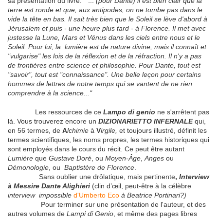
sa présentation du livre: "...
(pour Dante) il est bien clair que la
terre est ronde et que, aux antipodes, on ne tombe pas dans le
vide la tête en bas. Il sait très bien que le Soleil se lève d'abord à
Jérusalem et puis - une heure plus tard - à Florence. Il met avec
justesse la Lune, Mars et Vénus dans les ciels entre nous et le
Soleil. Pour lui, la lumière est de nature divine, mais il connaît et
"vulgarise" les lois de la réflexion et de la réfraction. Il n'y a pas
de frontières entre science et philosophie. Pour Dante, tout est
"savoir", tout est "connaissance". Une belle leçon pour certains
hommes de lettres de notre temps qui se vantent de ne rien
comprendre à la science..."
Les ressources de ce
Lampo di genio
ne s'arrêtent pas
là. Vous trouverez encore un
DIZIONARIETTO INFERNALE
qui,
en 56 termes, de
A
lchimie
à
V
irgile,
et toujours illustré, définit les
termes scientifiques, les noms propres, les termes historiques qui
sont employés dans le cours du récit. Ce peut être autant
Lumière
que
Gustave Doré
, ou
Moyen-Âge
,
Anges
ou
Démonologie
, ou
Baptistère de Florence
.
Sans oublier une drôlatique, mais pertinente
,
Interview
à Messire Dante Alighieri
(clin d’œil, peut-être à la célèbre
interview impossible
d'Umberto Eco
à Beatrice Portinari?)
Pour terminer sur une présentation de l'auteur,
et des
autres volumes de
Lampi di Genio
, et même des pages libres