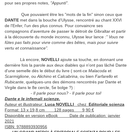
pour ses propres notes,
"Appunti"
.
Que pouvaient être les "mots de la fin" sinon ceux que
DANTE
met dans la bouche d'Ulysse, rencontré au chant XXVI
de l'Enfer, l'un des plus connus. Pour convaincre ses
compagnons d'aventure de passer le détroit de Gibraltar et partir
à la découverte du monde inconnu, Ulysse leur lance :
" Vous ne
fûtes pas faits pour vivre comme des bêtes, mais pour suivre
vertu et connaissance".
Là encore,
NOVELLI
ajoute sa touche, en donnant une
dernière fois la parole aux deux diables qui n'ont pas lâché Dante
d'une semelle dès le début du livre ( sont-ce
Malacoda
et
Scarmiglione
, ou
Alichino
et
Calcabrina
, ou bien
Farfarello
et
Rubicante
, quelques-uns des démons rencontrés par Dante et
Virgile dans le 8e cercle, 5e bolge ?) :
-
Il parle pour nous?
-
Il parle pour toi!
Dante e le infernali scienze.
Auteur et illustrateur:
Luca NOVELLI
chez
Editoriale scienza
Format: 13 x 19,8 cm 128 pages 9,90 €
Disponible en version eBook Date de publication: janvier
2021
ISBN: 9788893930956