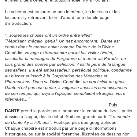
et meurt, déjà célèbre, et toujours exilé, il y a 700 ans.
Le schéma est toujours un peu le même, les lectrices et les
lecteurs s'y retrouvent bien: d'abord, une double page
d'introduction:
"...toutes les choses ont un ordre entre elles"
"Méprisant, mégalo, génial. Un nez encombrant. Dante est
connu dans le monde entier comme l'auteur de la
Divine
Comédie,
voyage extraordinaire qui lui fait visiter l'Enfer,
escalader la montagne du Purgatoire et monter au Paradis. Le
plus grand des poètes par définition, il est le père de la langue
des italiens. Il a été ambassadeur, persécuté politique, condamné
au bûcher et inscrit à la Corporation des Médecins et
Pharmaciens. Dans sa
Divine Comédie,
un vrai éclair de génie,
Dante n'est pas que poète, il vulgarise aussi les connaissances
de son temps, qui, déjà à l'époque, semblaient étranges, voire
infernales... "
Puis
DANTE
prend la parole pour
annoncer le contenu du livre - petits
dessins à l'appui, dès le début. Suit une grande carte
"Le monde
de Dante il y a 700 ans".
Poétique plus que géographique.
Chaque chapitre est introduit par une page d'informations
historiques, ou sur la société florentine, illustrées de dessins non