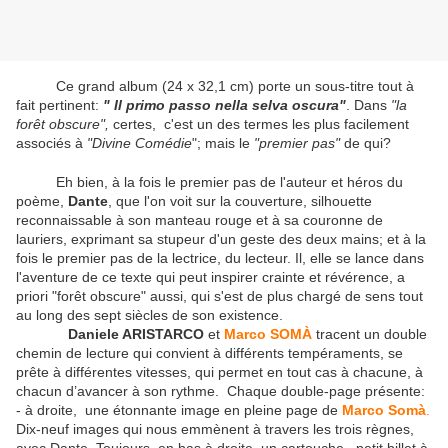
Ce grand album (24 x 32,1 cm) porte un sous-titre tout à
fait pertinent:
" Il primo passo nella selva oscura"
. Dans
"la
forêt obscure",
certes, c'est un des termes les plus facilement
associés à
"Divine Comédie
"; mais le
"premier pas"
de qui?
Eh bien, à la fois le premier pas de l'auteur et héros du
poème,
Dante
, que l'on voit sur la couverture, silhouette
reconnaissable à son manteau rouge et à sa couronne de
lauriers, exprimant sa stupeur d'un geste des deux mains; et à la
fois le premier pas de la lectrice, du lecteur. Il, elle se lance dans
l'aventure de ce texte qui peut inspirer crainte et révérence, a
priori "forêt obscure" aussi, qui s'est de plus chargé de sens tout
au long des sept siècles de son existence.
Daniele ARISTARCO
et
Marco SOMÀ
tracent un double
chemin de lecture qui convient à différents tempéraments, se
prête à différentes vitesses, qui permet en tout cas à chacune, à
chacun d’avancer à son rythme. Chaque double-page présente:
- à droite, une étonnante image en pleine page de
Marco Somà
.
Dix-neuf images qui nous emmènent à travers les trois règnes,