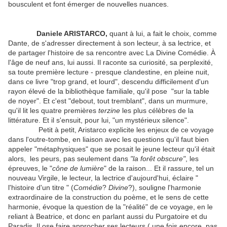
bousculent et font émerger de nouvelles nuances.
Daniele ARISTARCO,
quant à lui, a fait le choix, comme
Dante, de s'adresser directement à son lecteur, à sa lectrice, et
de partager l'histoire de sa rencontre avec La Divine Comédie. À
l'âge de neuf ans, lui aussi. Il raconte sa curiosité, sa perplexité,
sa toute première lecture - presque clandestine, en pleine nuit,
dans ce livre "trop grand, et lourd", descendu difficilement d'un
rayon élevé de la bibliothèque familiale, qu'il pose "sur la table
de noyer". Et c'est "debout, tout tremblant", dans un murmure,
qu'il lit les quatre premières
terzine
les plus célèbres de la
littérature. Et il s'ensuit, pour lui, "un mystérieux silence".
Petit à petit, Aristarco explicite les enjeux de ce voyage
dans l'outre-tombe, en liaison avec les questions qu'il faut bien
appeler "métaphysiques" que se posait le jeune lecteur qu'il était
alors, les peurs, pas seulement dans
"la forêt obscure"
, les
épreuves, le "
cône de lumière
" de la raison... Et il rassure, tel un
nouveau Virgile, le lecteur, la lectrice d'aujourd'hui, éclaire "
l'histoire d'un titre " (
Comédie
?
Divine
?), souligne l'harmonie
extraordinaire de la construction du poème, et le sens de cette
harmonie, évoque la question de la "réalité" de ce voyage, en le
reliant à Beatrice, et donc en parlant aussi du Purgatoire et du
Paradis. Il ose faire approcher ses lecteurs ( une fois encore, pas