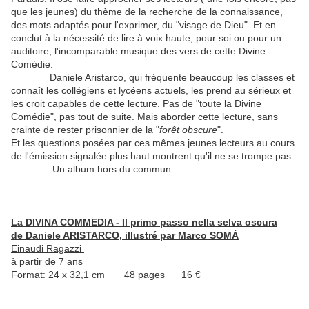
que les jeunes) du thème de la recherche de la connaissance,
des mots adaptés pour l'exprimer, du "visage de Dieu". Et en
conclut à la nécessité de lire à voix haute, pour soi ou pour un
auditoire, l'incomparable musique des vers de cette Divine
Comédie.
Daniele Aristarco, qui fréquente beaucoup les classes et
connaît les collégiens et lycéens actuels, les prend au sérieux et
les croit capables de cette lecture. Pas de "toute la Divine
Comédie", pas tout de suite. Mais aborder cette lecture, sans
crainte de rester prisonnier de la "
forêt obscure
".
Et les questions posées par ces mêmes jeunes lecteurs au cours
de l'émission signalée plus haut montrent qu'il ne se trompe pas.
Un album hors du commun.
La DIVINA COMMEDIA - Il primo passo nella selva oscura
de Daniele ARISTARCO, illustré par Marco SOMÀ
Einaudi Ragazzi
à partir de 7 ans
Format: 24 x 32,1 cm 48 pages 16 €