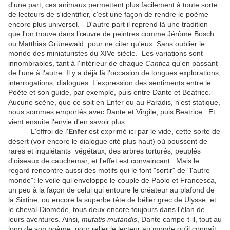
d'une part, ces animaux permettent plus facilement à toute sorte
de lecteurs de s'identifier, c'est une façon de rendre le poème
encore plus universel. - D'autre part il reprend là une tradition
que l'on trouve dans l’œuvre de peintres comme Jérôme Bosch
ou Matthias Grünewald, pour ne citer qu'eux. Sans oublier le
monde des miniaturistes du XIVe siècle. Les variations sont
innombrables, tant à l'intérieur de chaque
Cantica
qu'en passant
de l'une à l'autre. Il y a déjà là l'occasion de longues explorations,
interrogations, dialogues. L’expression des sentiments entre le
Poète et son guide, par exemple, puis entre Dante et Beatrice.
Aucune scène, que ce soit en Enfer ou au Paradis, n'est statique,
nous sommes emportés avec Dante et Virgile, puis Beatrice. Et
vient ensuite l'envie d'en savoir plus.
L'effroi de l'
Enfer
est exprimé ici par le vide, cette sorte de
désert (voir encore le dialogue cité plus haut) où poussent de
rares et inquiétants végétaux, des arbres torturés, peuplés
d'oiseaux de cauchemar, et l'effet est convaincant. Mais le
regard rencontre aussi des motifs qui le font "sortir" de "l'autre
monde": le voile qui enveloppe le couple de Paolo et Francesca,
un peu à la façon de celui qui entoure le créateur au plafond de
la Sixtine; ou encore la superbe tête de bélier grec de Ulysse, et
le cheval-Diomède, tous deux encore toujours dans l'élan de
leurs aventures. Ainsi,
mutatis mutandis
, Dante campe-t-il, tout au
long de son poème, pour relier le lecteur au monde qu'il connaît,