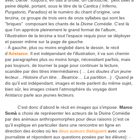
avec Dante. Toujours, en bas à droite, un cartouche, petit billet à
peine déplié, portant, sous le titre de la
Cantica ( Inferno,
Purgatorio, Paradiso)
et le numéro du chant d'origine, une
terzina
, ce groupe de trois vers de onze syllabes qui sont les
"briques" composant les chants de la
Divine
Comédie
. C'est là
que l'on apprécie pleinement le grand format de l'album,
l'illustration de la
terzina
a tout l'espace requis pour se déployer
et passer même sur la page de gauche.
- À gauche, plus ou moins englobé dans le dessin, le récit
d
'
Aristarco
.
Il est indépendant de l'illustration, il va son chemin
par paragraphes plus ou moins longs, nécessitant parfois, mais
pas toujours, de tourner la page pour continuer la lecture,
scandée par des titres intermédiaires (
... Les doutes d'un jeune
lecteur....Histoire d'un titre... Beatrice.... La partition
...) . Quand je
dis qu'il est indépendant, images et texte parlent du même sujet,
bien sûr, les images créant l'atmosphère du voyage dont
Aristarco parle aux jeunes lecteurs.
C'est donc d'abord le récit en images qui s'impose.
Marco
Somà
a choisi de représenter les acteurs de la Divine Comédie
par des animaux anthropomorphes pour deux raisons (c'est ce
qu'il explique en particulier dans une rencontre en ligne en
direction des écoles où les
deux auteurs dialoguent
avec une
journaliste et répondent aux questions posées par les élèves): -