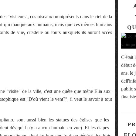
s "visiteurs", ces oiseaux omniprésents dans le ciel de la
ment qui manque aux humains, mais que ces mêmes humains
QU
oints de vue, citadelle ou tours auxquels ils auront accès
C'était 
début d
ans, le
dell'in
public s
te" de la ville, c'est une quête que mène Elia-aux-
finalist
osophique est "D'où vient le vent?", il veut le savoir à tout
apitano, sont aussi bien les statues des églises que les
PR
arlent dès qu'il n'y a aucun humain en vue). Et les étapes
FL
moristiques, dont les humains font, en général, les frais,