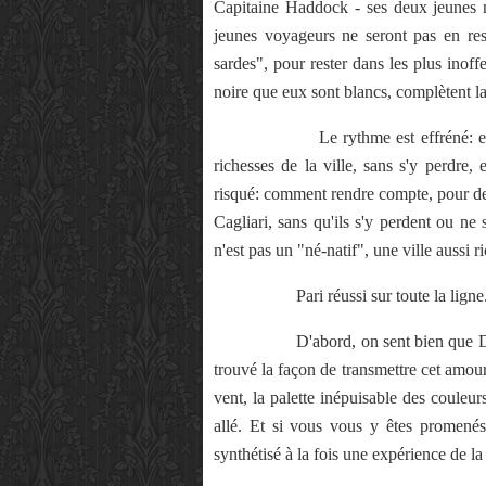
Capitaine Haddock - ses deux jeunes ne
jeunes voyageurs ne seront pas en rest
sardes", pour rester dans les plus inoff
noire que eux sont blancs, complètent la
Le rythme est effréné: en 173 page
richesses de la ville, sans s'y perdre,
risqué: comment rendre compte, pour de 
Cagliari, sans qu'ils s'y perdent ou n
n'est pas un "né-natif", une ville aussi r
Pari réussi sur toute la ligne
D'abord, on sent bien que Dal Cin 
trouvé la façon de transmettre cet amour
vent, la palette inépuisable des couleur
allé. Et si vous vous y êtes promenés
synthétisé à la fois une expérience de la