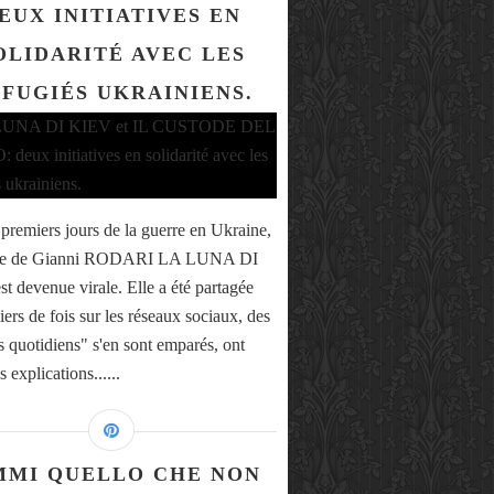
EUX INITIATIVES EN
OLIDARITÉ AVEC LES
FUGIÉS UKRAINIENS.
 premiers jours de la guerre en Ukraine,
sie de Gianni RODARI LA LUNA DI
t devenue virale. Elle a été partagée
iers de fois sur les réseaux sociaux, des
s quotidiens" s'en sont emparés, ont
s explications......
MMI QUELLO CHE NON