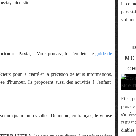
ezia,
bien sûr,
il, ce 
parle-t-
volume 
D
arino
ou
Pavia
, . Vous pouvez, ici, feuilleter le
guide de
MO
CH
cieux pour la clarté et la précision de leurs informations,
e d'humour. Ils proposent aussi des activités à l'enfant-
Et si, 
plus de
s'intére
i que quatre autres villes. De même, en français, le Venise
fantasti
diables,