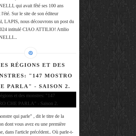
LLI, qui avait fêté ses 100 ans
l'été. Sur le site de son éditeur
al, LAPIS, nous découvrons un post du
2024 intitulé CIAO ATTILIO! Attilio
ELLI...
ES RÉGIONS ET DES
NSTRES: "147 MOSTRO
E PARLA" - SAISON 2.
nstre qui parle" , dit le titre de la
ion dont vous avez eu une première
, dans l'article précédent.. Où parle-t-