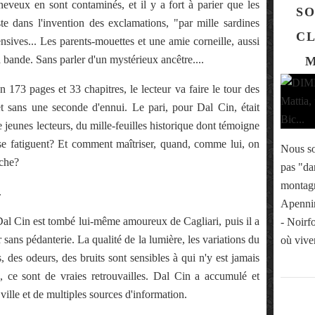
veux en sont contaminés, et il y a fort à parier que les
SO
e dans l'invention des exclamations, "par mille sardines
CL
ensives... Les parents-mouettes et une amie corneille, aussi
 bande. Sans parler d'un mystérieux ancêtre....
M
s et 33 chapitres, le lecteur va faire le tour des
 et sans une seconde d'ennui. Le pari, pour Dal Cin, était
jeunes lecteurs, du mille-feuilles historique dont témoigne
e se fatiguent? Et comment maîtriser, quand, comme lui, on
Nous s
iche?
pas "da
montagn
.
Apennin
est tombé lui-même amoureux de Cagliari, puis il a
- Noirfo
 sans pédanterie. La qualité de la lumière, les variations du
où vive
s, des odeurs, des bruits sont sensibles à qui n'y est jamais
, ce sont de vraies retrouvailles. Dal Cin a accumulé et
 ville et de multiples sources d'information.