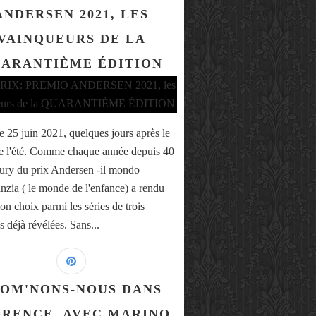
ANDERSEN 2021, LES
VAINQUEURS DE LA
ARANTIÈME ÉDITION
le 25 juin 2021, quelques jours après le
e l'été. Comme chaque année depuis 40
 jury du prix Andersen -il mondo
fanzia ( le monde de l'enfance) a rendu
on choix parmi les séries de trois
es déjà révélées. Sans...
OM'NONS-NOUS DANS
ORENCE, AVEC MARINO