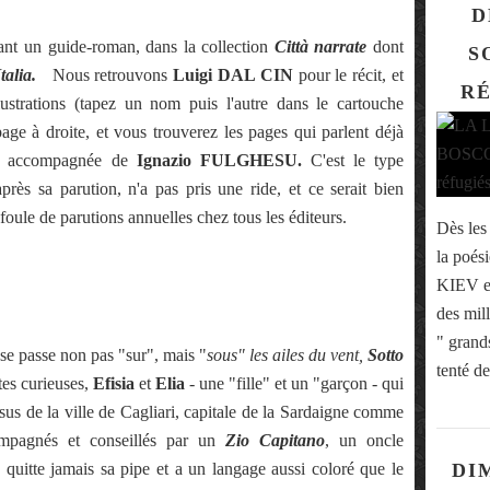
D
n guide-roman, dans la collection
Città narrate
dont
S
'Italia.
Nous retrouvons
Luigi DAL CIN
pour le récit, et
RÉ
ustrations (tapez un nom puis l'autre dans le cartouche
age à droite, et vous trouverez les pages qui parlent déjà
), accompagnée de
Ignazio FULGHESU.
C'est le type
rès sa parution, n'a pas pris une ride, et ce serait bien
foule de parutions annuelles chez tous les éditeurs.
Dès les
la poé
KIEV es
des mill
" grand
sse non pas "sur", mais "
sous" les ailes du vent,
Sotto
tenté de
tes curieuses,
Efisia
et
Elia
- une "fille" et un "garçon - qui
ssus de la ville de Cagliari, capitale de la Sardaigne comme
ompagnés et conseillés par un
Zio Capitano
, un oncle
e quitte jamais sa pipe et a un langage aussi coloré que le
DI