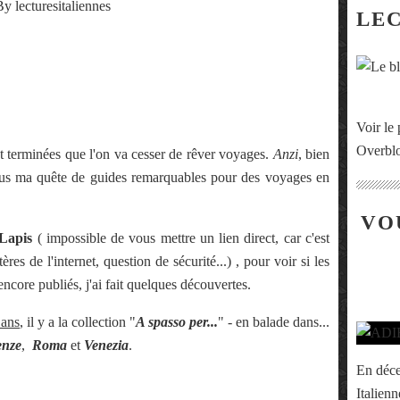
By lecturesitaliennes
LE
Voir le 
Overbl
t terminées que l'on va cesser de rêver voyages.
Anzi
, bien
ous ma quête de guides remarquables pour des voyages en
VO
 Lapis
( impossible de vous mettre un lien direct, car c'est
res de l'internet, question de sécurité...) , pour voir si les
ncore publiés, j'ai fait quelques découvertes.
 ans
, il y a la collection "
A spasso per...
" - en balade dans...
enze
,
Roma
et
Venezia
.
En déce
Italienn