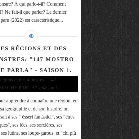
monstre? À qui parle-t-il? Comment
il? Ne fait-il que parler? Le dernier
paru (2022) est caractéristique...
ES RÉGIONS ET DES
NSTRES: "147 MOSTRO
E PARLA" - SAISON 1.
pour apprendre à connaître une région, en
 sa géographie et de son histoire, on
ssait à ses " èsseri fantàstici", ses "êtres
ques", ses fées, ses sorcières, ses
 ses lutins, ses loups-garous, et "chi più