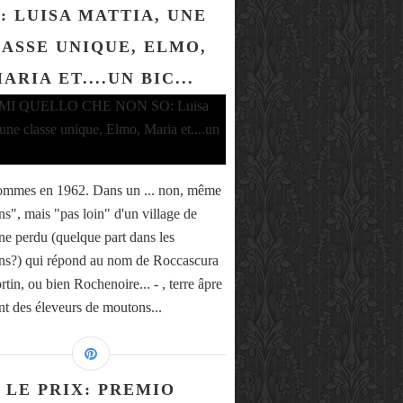
: LUISA MATTIA, UNE
ASSE UNIQUE, ELMO,
ARIA ET....UN BIC...
ommes en 1962. Dans un ... non, même
ns", mais "pas loin" d'un village de
e perdu (quelque part dans les
s?) qui répond au nom de Roccascura
rtin, ou bien Rochenoire... - , terre âpre
nt des éleveurs de moutons...
LE PRIX: PREMIO