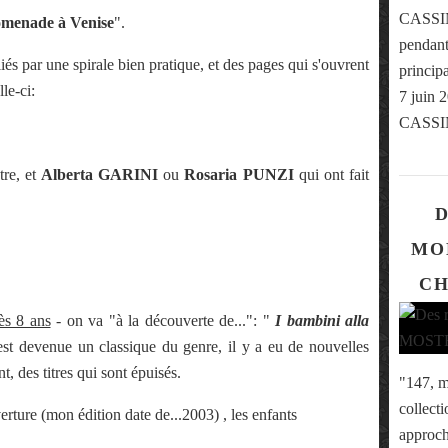
CASSINE
menade à Venise
".
pendant 
és par une spirale bien pratique, et des pages qui s'ouvrent
princip
le-ci:
7 juin 
CASSIN
tre, et
Alberta GARINI
ou
Rosaria PUNZI
qui ont fait
D
MO
CH
ès 8 ans
-
on va "à la découverte de...": "
I bambini alla
 est devenue un classique du genre, il y a eu de nouvelles
t, des titres qui sont épuisés.
"147, mo
collect
rture (mon édition date de...2003) , les enfants
approche