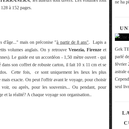
o TERRANERA
, les auteurs sont divers. Les volumes font
ne ha pi
e 128 à 152 pages.
UN
âge..." mais on préconise "
à partir de 8 ans"
. Lapis a
Gek TE
etits volumes anglais. On y retrouve
Venezia, Firenze
et
parlé de
ennes). Le guide est un accordéon - 1,50 mètre ouvert - qui
février
 dans son coffret de robuste carton, il fait 10 x 11 cm et se
astrale 
 dos. Cette fois, ce sont uniquement les lieux les plus
Cependa
 mais exacte. On peut l'offrir avant le voyage, pour choisir
seul liv
 voir, ou après, pour les souvenirs... Ou pendant, pour
age et la réalité? A chaque voyage son organisation..
LA
C