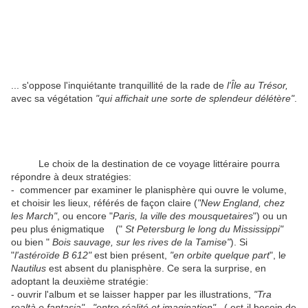
... s'oppose l'inquiétante tranquillité de la rade de
l'Île au Trésor,
avec sa végétation
"qui affichait une sorte de splendeur délétère"
.
Le choix de la destination de ce voyage littéraire pourra
répondre à deux stratégies:
- commencer par examiner le planisphère qui ouvre le volume,
et choisir les lieux, référés de façon claire (
"New England, chez
les March"
, ou encore "
Paris, la ville des mousquetaires
") ou un
peu plus énigmatique ("
St Petersburg le long du Mississippi"
ou bien "
Bois sauvage, sur les rives de la Tamise"
). Si
"
l'astéroïde B 612"
est bien présent,
"en orbite quelque part
", l
e
Nautilus
est absent du planisphère. Ce sera la surprise, en
adoptant la deuxième stratégie:
- ouvrir l'album et se laisser happer par les illustrations,
"Tra
realtà e fantasia"
,
"entre réalité et imagination"
, ( est-il besoin de