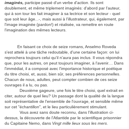
imaginés,
participe passé d'un verbe d'action. Ils sont
doublement, et même triplement imaginés: d'abord par l'auteur,
qui à son tour les fait imaginer à sa lectrice et son lecteur - quel
que soit leur âge...-, mais aussi à l'illustrateur, qui, également, par
l'image imaginée (pardon!) et réalisée, va remettre en route
l'imagination des mêmes lecteurs.
En faisant ce choix de seize romans, Anselmo Roveda
s'est attelé à une tâche redoutable, d'une certaine façon: on lui
reprochera toujours celui qu'il n'aura pas inclus. Il vous répondra
que, pour les autres, on peut toujours imaginer, à l'avenir.... Dans
l'immédiat, il a composé avec l'importance historique et poétique
du titre choisi, et, aussi, bien sûr, ses préférences personnelles.
Chacun de nous, adultes, peut compter combien de ces seize
ouvrages il a lu, ou pas.
Deuxième gageure, une fois le titre choisi, quel extrait en
citer, autour de quel lieu? Un passage dont la qualité de la langue
soit représentative de l'ensemble de l'ouvrage, et sensible même
sur cet "échantillon", et le lieu particulièrement stimulant.
Vous avez sans doute reconnu, dans l'illustration ci-
dessus, la découverte de l'Atlantide par le scientifique prisonnier
du Capitaine Nemo, dans
Vingt mille lieux sous les mers
.