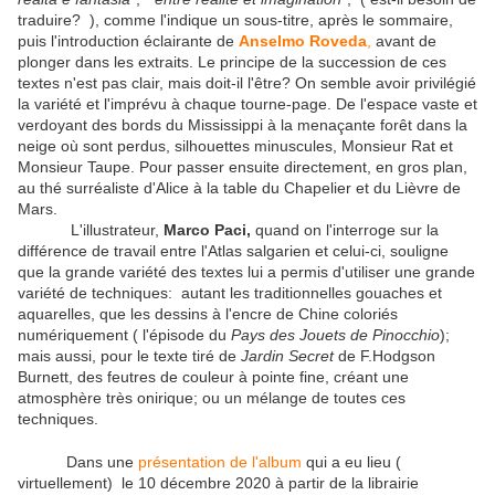
traduire? ), comme l'indique un sous-titre, après le sommaire,
puis l'introduction éclairante de
Anselmo Roveda
,
avant de
plonger dans les extraits. Le principe de la succession de ces
textes n'est pas clair, mais doit-il l'être? On semble avoir privilégié
la variété et l'imprévu à chaque tourne-page. De l'espace vaste et
verdoyant des bords du Mississippi à la menaçante forêt dans la
neige où sont perdus, silhouettes minuscules, Monsieur Rat et
Monsieur Taupe. Pour passer ensuite directement, en gros plan,
au thé surréaliste d'Alice à la table du Chapelier et du Lièvre de
Mars.
L'illustrateur,
Marco Paci,
quand on l'interroge sur la
différence de travail entre l'Atlas salgarien et celui-ci, souligne
que la grande variété des textes lui a permis d'utiliser une grande
variété de techniques: autant les traditionnelles gouaches et
aquarelles, que les dessins à l'encre de Chine coloriés
numériquement ( l'épisode du
Pays des Jouets de Pinocchio
);
mais aussi, pour le texte tiré de
Jardin Secret
de F.Hodgson
Burnett, des feutres de couleur à pointe fine, créant une
atmosphère très onirique; ou un mélange de toutes ces
techniques.
Dans une
présentation de l'album
qui a eu lieu (
virtuellement) le 10 décembre 2020 à partir de la librairie