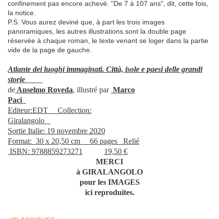
confinement pas encore achevé. "De 7 à 107 ans", dit, cette fois,
la notice.
P.S. Vous aurez deviné que, à part les trois images
panoramiques, les autres illustrations sont la double page
réservée à chaque roman, le texte venant se loger dans la partie
vide de la page de gauche.
Atlante dei luoghi immaginati. Città, isole e paesi delle grandi
storie
de
Anselmo Roveda
, illustré par
Marco
Paci
Editeur:EDT Collection:
Giralangolo
Sortie Italie: 19 novembre 2020
Format: 30 x 20,50 cm 66 pages Relié
ISBN: 9788859273271
19,50 €
MERCI
à GIRALANGOLO
pour les IMAGES
ici reproduites.