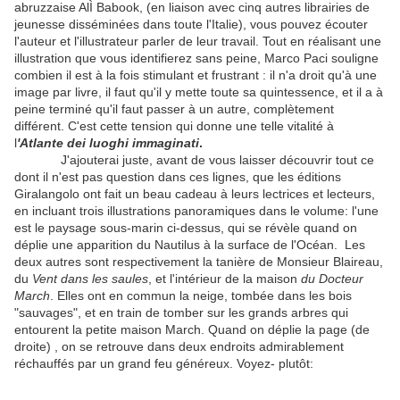
abruzzaise AlÌ Babook, (en liaison avec cinq autres librairies de
jeunesse disséminées dans toute l'Italie), vous pouvez écouter
l'auteur et l'illustrateur parler de leur travail. Tout en réalisant une
illustration que vous identifierez sans peine, Marco Paci souligne
combien il est à la fois stimulant et frustrant : il n'a droit qu'à une
image par livre, il faut qu'il y mette toute sa quintessence, et il a à
peine terminé qu'il faut passer à un autre, complètement
différent. C'est cette tension qui donne une telle vitalité à
l
'Atlante dei luoghi immaginati
.
J'ajouterai juste, avant de vous laisser découvrir tout ce
dont il n'est pas question dans ces lignes, que les éditions
Giralangolo ont fait un beau cadeau à leurs lectrices et lecteurs,
en incluant trois illustrations panoramiques dans le volume: l'une
est le paysage sous-marin ci-dessus, qui se révèle quand on
déplie une apparition du Nautilus à la surface de l'Océan. Les
deux autres sont respectivement la tanière de Monsieur Blaireau,
du
Vent dans les saules
, et l'intérieur de la maison
du Docteur
March
. Elles ont en commun la neige, tombée dans les bois
"sauvages", et en train de tomber sur les grands arbres qui
entourent la petite maison March. Quand on déplie la page (de
droite) , on se retrouve dans deux endroits admirablement
réchauffés par un grand feu généreux. Voyez- plutôt: