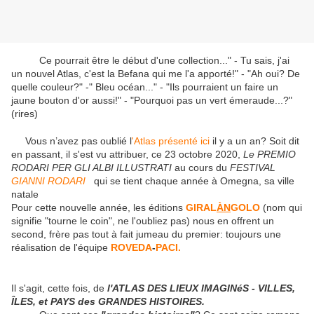
Ce pourrait être le début d'une collection..." - Tu sais, j'ai
un nouvel Atlas, c'est la Befana qui me l'a apporté!" - "Ah oui? De
quelle couleur?" -" Bleu océan..." - "Ils pourraient un faire un
jaune bouton d'or aussi!" - "Pourquoi pas un vert émeraude...?"
(rires)
Vous n’avez pas oublié l
'Atlas présenté ici
il y a un an? Soit dit
en passant, il s'est vu attribuer, ce 23 octobre 2020,
Le PREMIO
RODARI PER GLI ALBI ILLUSTRATI
au cours du
FESTIVAL
GIANNI RODARI
qui se tient chaque année à Omegna, sa ville
natale
Pour cette nouvelle année, les éditions
GIRAL
ÀN
GOLO
(nom qui
signifie "tourne le coin", ne l'oubliez pas) nous en offrent un
second, frère pas tout à fait jumeau du premier: toujours une
réalisation de l'équipe
ROVEDA
-
PACI.
Il s'agit, cette fois, de
l'ATLAS DES LIEUX IMAGINéS - VILLES,
ÎLES, et PAYS des GRANDES HISTOIRES.