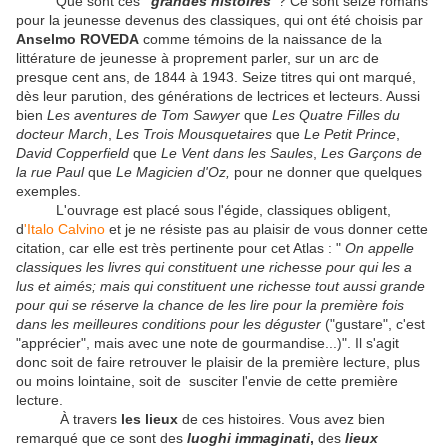
Que sont ces
"grandes histoires"
? Ce sont seize romans
pour la jeunesse devenus des classiques, qui ont été choisis par
Anselmo ROVEDA
comme témoins de la naissance de la
littérature de jeunesse à proprement parler, sur un arc de
presque cent ans, de 1844 à 1943. Seize titres qui ont marqué,
dès leur parution, des générations de lectrices et lecteurs. Aussi
bien
Les aventures de Tom Sawyer
que
Les Quatre Filles du
docteur March
,
Les Trois Mousquetaires
que
Le Petit Prince
,
David Copperfield
que
Le Vent dans les Saules
,
Les Garçons de
la rue Paul
que
Le Magicien d'Oz,
pour ne donner que quelques
exemples.
L'ouvrage est placé sous l'égide, classiques obligent,
d
'Italo Calvino
et je ne résiste pas au plaisir de vous donner cette
citation, car elle est très pertinente pour cet Atlas : "
On appelle
classiques les livres qui constituent une richesse pour qui les a
lus et aimés; mais qui constituent une richesse tout aussi grande
pour qui se réserve la chance de les lire pour la première fois
dans les meilleures conditions pour les déguster
("gustare", c'est
"apprécier", mais avec une note de gourmandise...)". Il s'agit
donc soit de faire retrouver le plaisir de la première lecture, plus
ou moins lointaine, soit de susciter l'envie de cette première
lecture.
À travers
les lieux
de ces histoires. Vous avez bien
remarqué que ce sont des
luoghi immaginati
,
des
lieux