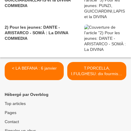
GUICCIARDINI,LAPIS et la DIVINA
COMMEDIA
2) Pour les jeunes: DANTE -
ARISTARCO - SOMÀ : La DIVINA
COMMEDIA
< LA BEFANA : 6 janvier
T.PORCELLA,
I.FULGHESU: dix fourmis et
un fourmilier: Ernesto >
Hébergé par Overblog
Top articles
Pages
Contact
Signaler un abus